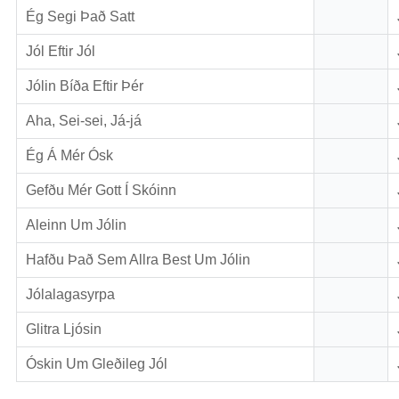
Ég Segi Það Satt
Jól Eftir Jól
Jólin Bíða Eftir Þér
Aha, Sei-sei, Já-já
Ég Á Mér Ósk
Gefðu Mér Gott Í Skóinn
Aleinn Um Jólin
Hafðu Það Sem Allra Best Um Jólin
Jólalagasyrpa
Glitra Ljósin
Óskin Um Gleðileg Jól