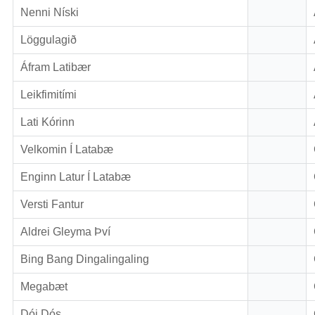
Nenni Níski
Löggulagið
Áfram Latibær
Leikfimitími
Lati Kórinn
Velkomin Í Latabæ
Enginn Latur Í Latabæ
Versti Fantur
Aldrei Gleyma Því
Bing Bang Dingalingaling
Megabæt
Dói Dós