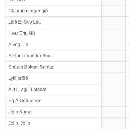
Glaumbæjargengið
Lífið Er Svo Létt
Hvar Ertu Nú
Alveg Ein
Stelpur Í Vandræðum
Snúum Bökum Saman
Lykilorðið
Allt Í Lagi Í Latabæ
Ég Á Góðan Vin
Jólin Koma
Jólin, Jólin