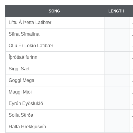
SONG
LENGTH
Líttu Á Þetta Latibær
Stína Símalína
Öllu Er Lokið Latibær
Íþróttaálfurinn
Siggi Sæti
Goggi Mega
Maggi Mjói
Eyrún Eyðslukló
Solla Stirða
Halla Hrekkjusvín